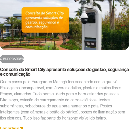
O EUROGARDEN
Conceito de Smart City apresenta soluções de gestão, segurança
e comunicação
Quem passa pelo Eurogarden Maringá fica encantado com o que vê.
Paisagismo incomparável, com árvores adultas, plantas e muitas flores.
Praças, alamedas. Tudo bem cuidado para o bem-estar das pessoas.
Bike-stops, estação de carregamento de carros elétricos, lixeiras
subterrâneas, bebedouros de água para humanos e pets, Postes
Inteligentes (com câmeras e botão do pânico), postes de iluminação sem
fios elétricos. Tudo isso faz parte do horizonte visível do bairro.