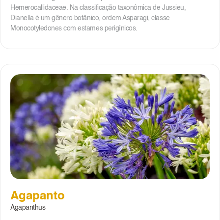
Hemerocallidaceae. Na classificação taxonômica de Jussieu,
Dianella é um gênero botânico, ordem Asparagi, classe
Monocotyledones com estames perigínicos.
Agapanto
Agapanthus