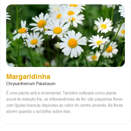
Margaridinha
Chrysanthemum Paludosum
É uma planta anã e ornamental. Também cultivada como planta
anual de estação fria, as inflorescências da flor são pequenas flores
com lígulas brancas dispostas ao redor do centro amarelo. As flores
abrem quando o sol brilha sobre elas.