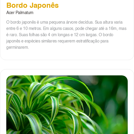
Bordo Japonês
Acer Palmatum
O bordo japonês é uma pequena árvore decídua. Sua altura varia
entre 6 e 10 metros. Em alguns casos, pode chegar até a 16m, mas
é raro. Suas folhas são 4 cm longas e 12 cm largas. O bordo
japonês e espécies similares requerem estratificação para
germinarem.