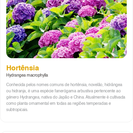
Hortênsia
Hydrangea macrophylla
Conhecida pelos nomes comuns de hortênsia, novelão, hidrângea
ou hidranja, é uma espécie fanerógama arbustiva pertencente ao
género Hydrangea, nativa do Japão e China. Atualmente é cultivada
como planta ornamental em todas as regiões temperadas e
subtropicais.