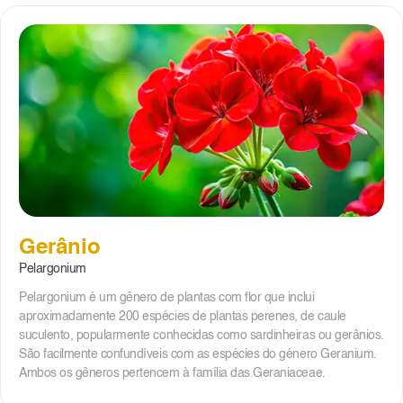
Gerânio
Pelargonium
Pelargonium é um gênero de plantas com flor que inclui
aproximadamente 200 espécies de plantas perenes, de caule
suculento, popularmente conhecidas como sardinheiras ou gerânios.
São facilmente confundíveis com as espécies do género Geranium.
Ambos os gêneros pertencem à família das Geraniaceae.