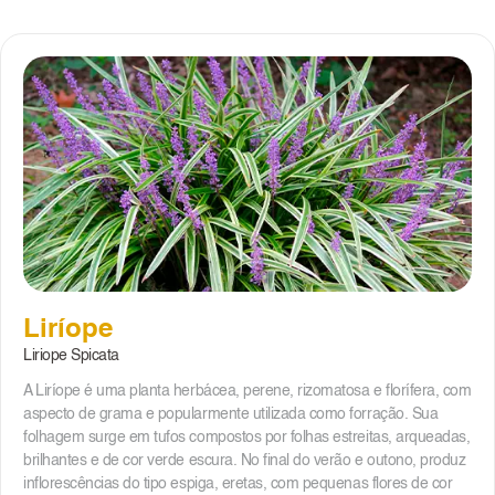
Liríope
Liriope Spicata
A Liríope é uma planta herbácea, perene, rizomatosa e florífera, com
aspecto de grama e popularmente utilizada como forração. Sua
folhagem surge em tufos compostos por folhas estreitas, arqueadas,
brilhantes e de cor verde escura. No final do verão e outono, produz
inflorescências do tipo espiga, eretas, com pequenas flores de cor