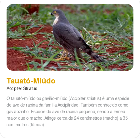
Tauató-Miúdo
Accipiter Striatus
O tauató-miúdo ou gavião-miúdo (Accipiter striatus) é uma espécie
de ave de rapina da família Accipitridae. Também conhecido como
gaviãozinho. Espécie de ave de rapina pequena, sendo a fêmea
maior que o macho. Atinge cerca de 24 centímetros (macho) a 35
centímetros (fêmea).