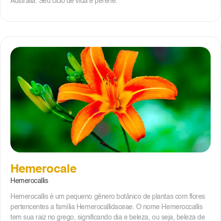
Austrália. Seu ciclo de vida é perene.
Hemerocale
Hemerocallis
Hemerocallis é um pequeno gênero botânico de plantas com flores
pertencentes a família Hemerocallidaceae. O nome Hemeroccallis
tem sua raiz no grego, significando dia e beleza, ou seja, beleza de