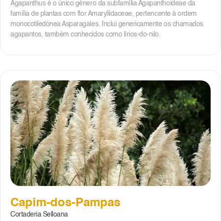
Agapanthus é o único género da subfamília Agapanthoideae da
família de plantas com flor Amaryllidaceae, pertencente à ordem
monocotiledónea Asparagales. Inclui genericamente os chamados
agapantos, também conhecidos como lírios-do-nilo.
Capim-dos-Pampas
Cortaderia Selloana