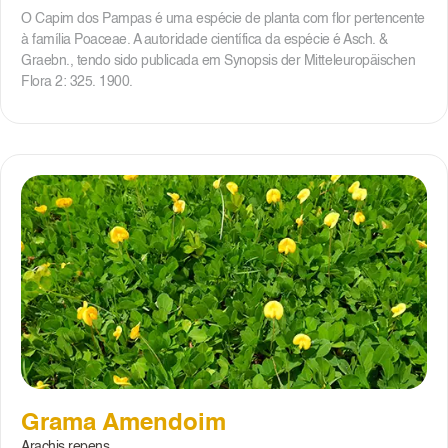
O Capim dos Pampas é uma espécie de planta com flor pertencente
à família Poaceae. A autoridade científica da espécie é Asch. &
Graebn., tendo sido publicada em Synopsis der Mitteleuropäischen
Flora 2: 325. 1900.
Grama Amendoim
Arachis repens