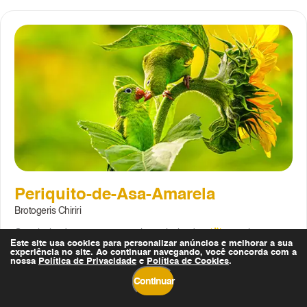
Periquito-de-Asa-Amarela
Brotogeris Chiriri
O periquito-de-encontro-amarelo, periquito-de-asa-amarela,
Este site usa cookies para personalizar anúncios e melhorar a sua
periquito-estrela ou Maritaca é uma espécie de ave da família dos
experiência no site. Ao continuar navegando, você concorda com a
psitacídeos. Pode ser encontrada na Bolívia, Paraguai, Brasil e norte
nossa
Política de Privacidade
e
Política de Cookies
Invista no Eurogarden
.
da Argentina.
Continuar
Declaro que li e aceito os termos da Política de
Privacidade do Eurogarden