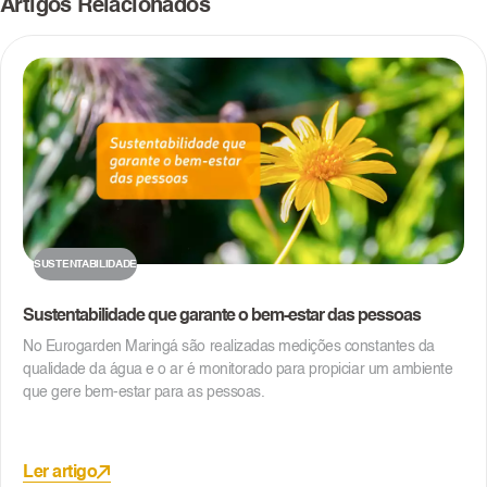
Artigos Relacionados
SUSTENTABILIDADE
Sustentabilidade que garante o bem-estar das pessoas
No Eurogarden Maringá são realizadas medições constantes da
qualidade da água e o ar é monitorado para propiciar um ambiente
que gere bem-estar para as pessoas.
Ler artigo