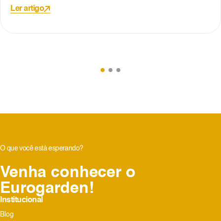
convivência não é apenas uma parte da vida cotidiana; é a essência
Ler artigo
que define o espírito da comunidade, tornando-o o bairro mais
sustentável e harmonioso do mundo.
O que você está esperando?
Venha conhecer o
Eurogarden!
Institucional
Blog