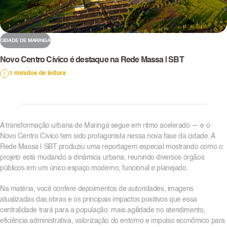
CIDADE DE MARINGÁ
Novo Centro Cívico é destaque na Rede Massa | SBT
1 minutos de leitura
A transformação urbana de Maringá segue em ritmo acelerado — e o
Novo Centro Cívico tem sido protagonista nessa nova fase da cidade. A
Rede Massa | SBT produziu uma reportagem especial mostrando como o
projeto está mudando a dinâmica urbana, reunindo diversos órgãos
públicos em um único espaço moderno, funcional e planejado.
Na matéria, você confere depoimentos de autoridades, imagens
atualizadas das obras e os principais impactos positivos que essa
centralidade trará para a população: mais agilidade no atendimento,
eficiência administrativa, valorização do entorno e impulso econômico para